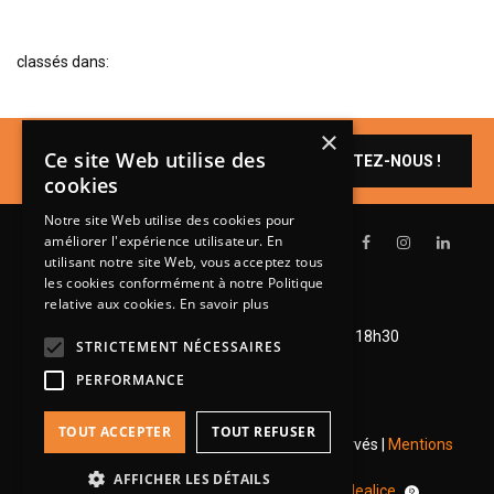
BIBLIOTHÈQUE
TABLE BASSE
classés dans:
FAUTEUILS
×
CANAPÉS
Un produit vous
Ce site Web utilise des
CONTACTEZ-NOUS !
SALLES À MANGER
intéresse ?
cookies
CHAISES
Notre site Web utilise des cookies pour
améliorer l'expérience utilisateur. En
TABLES
utilisant notre site Web, vous acceptez tous
les cookies conformément à notre Politique
BAHUT
relative aux cookies.
En savoir plus
Lundi de 14h à 18h30
LITERIE
Mardi à vendredi de 9h à 12h et de 14h à 18h30
STRICTEMENT NÉCESSAIRES
CONVERTIBLE
Samedi de 9h à 12h et de 14h à 18h
PERFORMANCE
MATELAS
TOUT ACCEPTER
TOUT REFUSER
LITS RELEVABLES
© 2026 Groupe Steinmetz - Tous droits réservés |
Mentions
légales
|
RGPD
CADRES DE LIT
AFFICHER LES DÉTAILS
Une réalisation
pour
Idealice