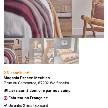
BIBLIOTHÈQUE
TABLE BASSE
FAUTEUILS
CANAPÉS
SALLES À MANGER
CHAISES
TABLES
BAHUT
LITERIE
Disponibilité
CONVERTIBLE
Magasin Espace Meubles
7 rue du Commerce, 67202 Wolfisheim
MATELAS
Livraison à domicile par nos soins
LITS RELEVABLES
Fabrication Française
CADRES DE LIT
Garantie 2 ans fabricant