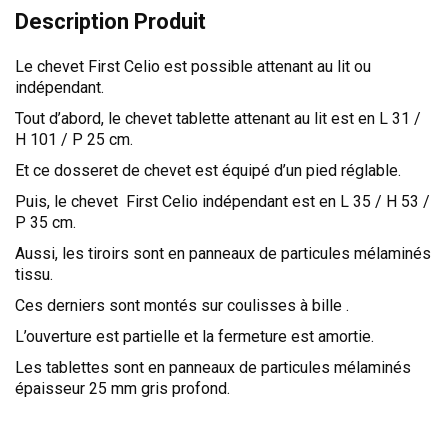
Description Produit
TÊTES DE LITS
LITS FIXES
Le chevet First Celio est possible attenant au lit ou
MEUBLES DE COMPLÉMENT
indépendant.
TAPIS
Tout d’abord, le chevet tablette attenant au lit est en L 31 /
H 101 / P 25 cm.
MIROIRS
Et ce dosseret de chevet est équipé d’un pied réglable.
PETITS MEUBLES
Puis, le chevet First Celio indépendant est en L 35 / H 53 /
AMÉNAGEMENTS SUR MESURE
P 35 cm.
AGENCEMENTS INTÉRIEURS
Aussi, les tiroirs sont en panneaux de particules mélaminés
tissu.
DESIGN
Ces derniers sont montés sur coulisses à bille .
CONTEMPORAIN
L’ouverture est partielle et la fermeture est amortie.
AUTHENTIQUE
Les tablettes sont en panneaux de particules mélaminés
CHAMBRES COMPLÈTES
épaisseur 25 mm gris profond.