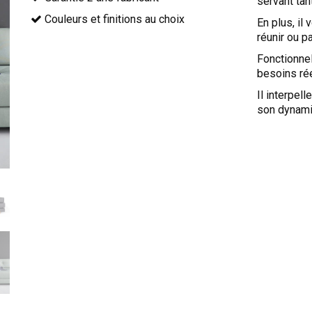
servant tan
Couleurs et finitions au choix
En plus, il 
réunir ou p
Fonctionnel
besoins rée
Il interpel
son dynamis