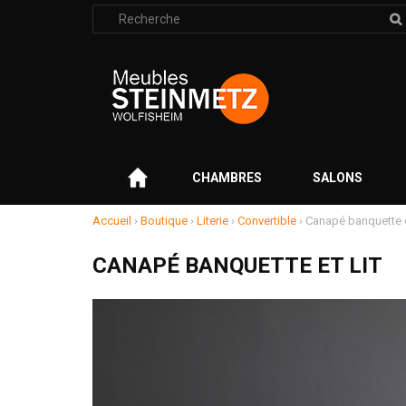
Rechercher
:
–
CHAMBRES
SALONS
Accueil
›
Boutique
›
Literie
›
Convertible
›
Canapé banquette et
CANAPÉ BANQUETTE ET LIT