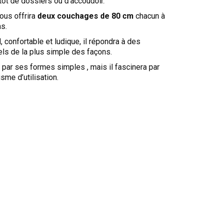
tôt de dossiers ou d’accoudoir.
vous offrira
deux couchages de 80 cm
chacun à
as.
, confortable et ludique, il répondra à des
ls de la plus simple des façons.
le par ses formes simples , mais il fascinera par
me d’utilisation.