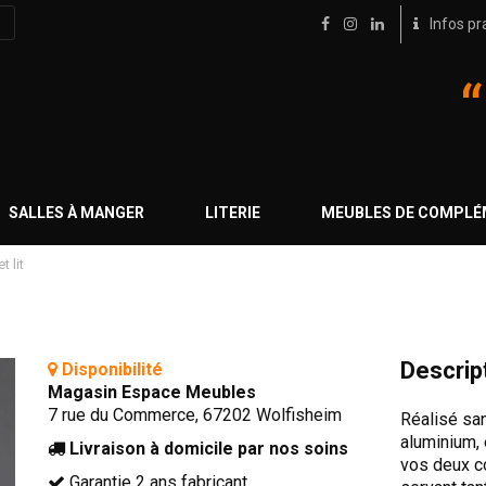
Infos pr
SALLES À MANGER
LITERIE
MEUBLES DE COMPL
 lit
Descrip
Disponibilité
Magasin Espace Meubles
7 rue du Commerce, 67202 Wolfisheim
Réalisé sa
aluminium,
Livraison à domicile par nos soins
vos deux c
Garantie 2 ans fabricant