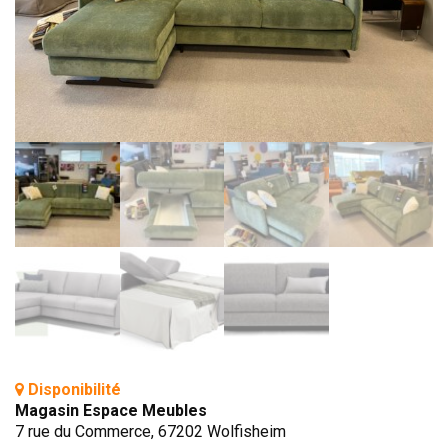
BIBLIOTHÈQUE
TABLE BASSE
FAUTEUILS
CANAPÉS
SALLES À MANGER
CHAISES
TABLES
BAHUT
LITERIE
CONVERTIBLE
MATELAS
Disponibilité
LITS RELEVABLES
Magasin Espace Meubles
CADRES DE LIT
7 rue du Commerce, 67202 Wolfisheim