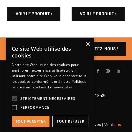
VOIR LE PRODUIT ›
VOIR LE PRODUIT ›
×
Un produit vous
Ce site Web utilise des
CONTACTEZ-NOUS !
intéresse ?
cookies
Notre site Web utilise des cookies pour
améliorer l'expérience utilisateur. En
utilisant notre site Web, vous acceptez tous
les cookies conformément à notre Politique
relative aux cookies.
En savoir plus
Lundi de 14h à 18h30
Mardi à vendredi de 9h à 12h et de 14h à 18h30
STRICTEMENT NÉCESSAIRES
Samedi de 9h à 12h et de 14h à 18h
PERFORMANCE
TOUT ACCEPTER
TOUT REFUSER
© 2026 Groupe Steinmetz - Tous droits réservés |
Mentions
légales
|
RGPD