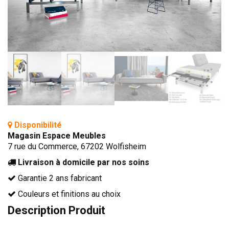
BIBLIOTHÈQUE
TABLE BASSE
FAUTEUILS
CANAPÉS
SALLES À MANGER
CHAISES
TABLES
Disponibilité
BAHUT
Magasin Espace Meubles
7 rue du Commerce, 67202 Wolfisheim
LITERIE
Livraison à domicile par nos soins
CONVERTIBLE
Garantie 2 ans fabricant
MATELAS
Couleurs et finitions au choix
LITS RELEVABLES
Description Produit
CADRES DE LIT