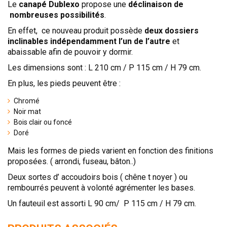
Le
canapé Dublexo
propose une
déclinaison de
TÊTES DE LITS
nombreuses possibilités
.
LITS FIXES
En effet, ce nouveau produit possède
deux dossiers
MEUBLES DE COMPLÉMENT
inclinables indépendamment l’un de l’autre
et
abaissable afin de pouvoir y dormir.
TAPIS
Les dimensions sont : L 210 cm / P 115 cm / H 79 cm.
MIROIRS
En plus, les pieds peuvent être :
PETITS MEUBLES
Chromé
AMÉNAGEMENTS SUR MESURE
Noir mat
AGENCEMENTS INTÉRIEURS
Bois clair ou foncé
Doré
DESIGN
Mais les formes de pieds varient en fonction des finitions
CONTEMPORAIN
proposées. ( arrondi, fuseau, bâton..)
AUTHENTIQUE
Deux sortes d’ accoudoirs bois ( chêne t noyer ) ou
rembourrés peuvent à volonté agrémenter les bases.
CHAMBRES COMPLÈTES
Un fauteuil est assorti L 90 cm/ P 115 cm / H 79 cm.