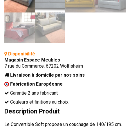
TÊTES DE LITS
LITS FIXES
MEUBLES DE COMPLÉMENT
TAPIS
MIROIRS
Disponibilité
PETITS MEUBLES
Magasin Espace Meubles
AMÉNAGEMENTS SUR MESURE
7 rue du Commerce, 67202 Wolfisheim
AGENCEMENTS INTÉRIEURS
Livraison à domicile par nos soins
DESIGN
Fabrication Européenne
CONTEMPORAIN
Garantie 2 ans fabricant
AUTHENTIQUE
Couleurs et finitions au choix
Description Produit
CHAMBRES COMPLÈTES
Le Convertible Soft propose un couchage de 140/195 cm.