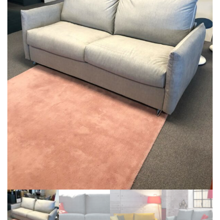
BIBLIOTHÈQUE
TABLE BASSE
FAUTEUILS
CANAPÉS
SALLES À MANGER
CHAISES
TABLES
BAHUT
LITERIE
CONVERTIBLE
MATELAS
LITS RELEVABLES
CADRES DE LIT