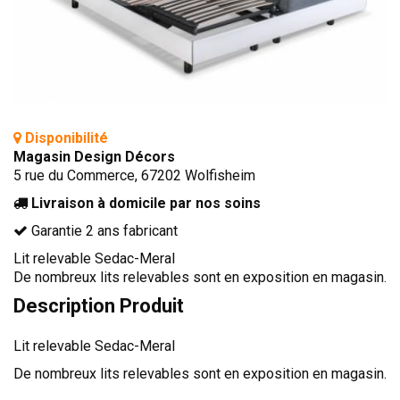
BIBLIOTHÈQUE
TABLE BASSE
FAUTEUILS
CANAPÉS
SALLES À MANGER
Disponibilité
Magasin Design Décors
CHAISES
5 rue du Commerce, 67202 Wolfisheim
TABLES
Livraison à domicile par nos soins
Garantie 2 ans fabricant
BAHUT
LITERIE
Lit relevable Sedac-Meral
De nombreux lits relevables sont en exposition en magasin.
CONVERTIBLE
Description Produit
MATELAS
Lit relevable Sedac-Meral
LITS RELEVABLES
De nombreux lits relevables sont en exposition en magasin.
CADRES DE LIT