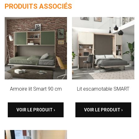
PRODUITS ASSOCIÉS
TÊTES DE LITS
LITS FIXES
MEUBLES DE COMPLÉMENT
TAPIS
MIROIRS
PETITS MEUBLES
AMÉNAGEMENTS SUR MESURE
AGENCEMENTS INTÉRIEURS
DESIGN
Armoire lit Smart 90 cm
Lit escamotable SMART
CONTEMPORAIN
AUTHENTIQUE
VOIR LE PRODUIT ›
VOIR LE PRODUIT ›
CHAMBRES COMPLÈTES