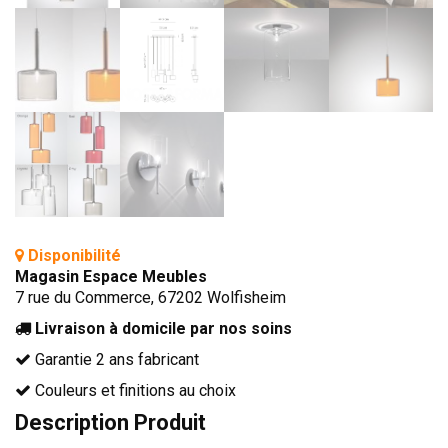
TÊTES DE LITS
LITS FIXES
MEUBLES DE COMPLÉMENT
TAPIS
MIROIRS
PETITS MEUBLES
AMÉNAGEMENTS SUR MESURE
AGENCEMENTS INTÉRIEURS
Disponibilité
Magasin Espace Meubles
DESIGN
7 rue du Commerce, 67202 Wolfisheim
CONTEMPORAIN
Livraison à domicile par nos soins
AUTHENTIQUE
Garantie 2 ans fabricant
CHAMBRES COMPLÈTES
Couleurs et finitions au choix
Description Produit