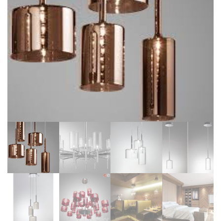
BIBLIOTHÈQUE
TABLE BASSE
FAUTEUILS
CANAPÉS
SALLES À MANGER
CHAISES
TABLES
BAHUT
LITERIE
CONVERTIBLE
MATELAS
LITS RELEVABLES
CADRES DE LIT