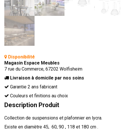
TÊTES DE LITS
LITS FIXES
MEUBLES DE COMPLÉMENT
TAPIS
MIROIRS
PETITS MEUBLES
Disponibilité
AMÉNAGEMENTS SUR MESURE
Magasin Espace Meubles
7 rue du Commerce, 67202 Wolfisheim
AGENCEMENTS INTÉRIEURS
Livraison à domicile par nos soins
DESIGN
Garantie 2 ans fabricant
CONTEMPORAIN
Couleurs et finitions au choix
AUTHENTIQUE
Description Produit
CHAMBRES COMPLÈTES
Collection de suspensions et plafonnier en lycra.
Existe en diamètre 45, 60, 90 , 118 et 180 cm .