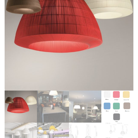
BIBLIOTHÈQUE
TABLE BASSE
FAUTEUILS
CANAPÉS
SALLES À MANGER
CHAISES
TABLES
BAHUT
LITERIE
CONVERTIBLE
MATELAS
LITS RELEVABLES
CADRES DE LIT