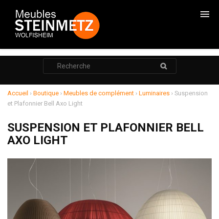
CHAMBRES
Rechercher
:
CADRES DE LITS
ARMOIRES
Accueil
›
Boutique
›
Meubles de complément
›
Luminaires
›
Suspension
et Plafonnier Bell Axo Light
COMMODES
SUSPENSION ET PLAFONNIER BELL
CHEVETS
AXO LIGHT
RANGEMENTS
SALONS
RELAXATION
MEUBLE TV
POUF