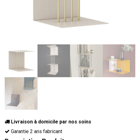
BIBLIOTHÈQUE
TABLE BASSE
FAUTEUILS
CANAPÉS
SALLES À MANGER
CHAISES
TABLES
BAHUT
LITERIE
CONVERTIBLE
MATELAS
Livraison à domicile par nos soins
LITS RELEVABLES
Garantie 2 ans fabricant
CADRES DE LIT