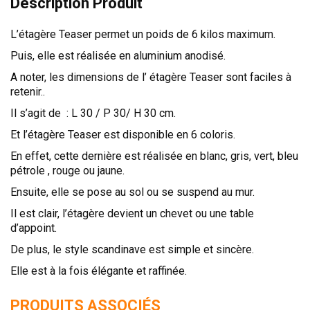
Description Produit
TÊTES DE LITS
L’étagère Teaser permet un poids de 6 kilos maximum.
LITS FIXES
MEUBLES DE COMPLÉMENT
Puis, elle est réalisée en aluminium anodisé.
A noter, les dimensions de l’ étagère Teaser sont faciles à
TAPIS
retenir..
MIROIRS
Il s’agit de : L 30 / P 30/ H 30 cm.
PETITS MEUBLES
Et l’étagère Teaser est disponible en 6 coloris.
AMÉNAGEMENTS SUR MESURE
En effet, cette dernière est réalisée en blanc, gris, vert, bleu
AGENCEMENTS INTÉRIEURS
pétrole , rouge ou jaune.
DESIGN
Ensuite, elle se pose au sol ou se suspend au mur.
Il est clair, l’étagère devient un chevet ou une table
CONTEMPORAIN
d’appoint.
AUTHENTIQUE
De plus, le style scandinave est simple et sincère.
CHAMBRES COMPLÈTES
Elle est à la fois élégante et raffinée.
PRODUITS ASSOCIÉS