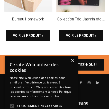
Bureau Homework
Collection Téo Jasmin etc….
VOIR LE PRODUIT ›
VOIR LE PRODUIT ›
×
Un produit vous
Ce site Web utilise des
CONTACTEZ-NOUS !
intéresse ?
cookies
Notre site Web utilise des cookies pour
améliorer l'expérience utilisateur. En
utilisant notre site Web, vous acceptez tous
les cookies conformément à notre Politique
relative aux cookies.
En savoir plus
Lundi de 14h à 18h30
Mardi à vendredi de 9h à 12h et de 14h à 18h30
STRICTEMENT NÉCESSAIRES
Samedi de 9h à 12h et de 14h à 18h