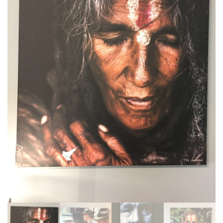
BIBLIOTHÈQUE
TABLE BASSE
FAUTEUILS
CANAPÉS
SALLES À MANGER
CHAISES
TABLES
BAHUT
LITERIE
CONVERTIBLE
MATELAS
LITS RELEVABLES
CADRES DE LIT