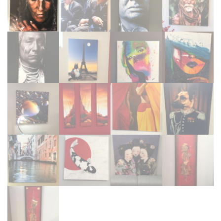
TÊTES DE LITS
LITS FIXES
MEUBLES DE COMPLÉMENT
TAPIS
MIROIRS
PETITS MEUBLES
AMÉNAGEMENTS SUR MESURE
AGENCEMENTS INTÉRIEURS
DESIGN
CONTEMPORAIN
AUTHENTIQUE
CHAMBRES COMPLÈTES