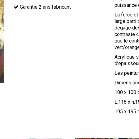
puissance d
Garantie 2 ans fabricant
La force et 
large parti
dégage des
contraste c
que le con
vert/orange
Acrylique s
d’épaisseur
Les peintur
Dimension
100 x 100
L.118 x h.
195 x 195