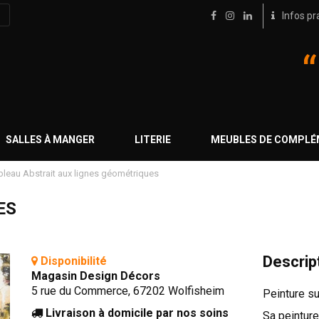
Infos pr
SALLES À MANGER
LITERIE
MEUBLES DE COMPL
bleau Abstrait aux lignes géométriques
ES
Descrip
Disponibilité
Magasin Design Décors
5 rue du Commerce, 67202 Wolfisheim
Peinture su
Livraison à domicile par nos soins
Sa peinture