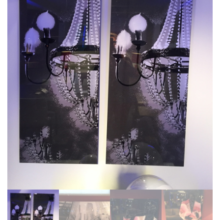
BIBLIOTHÈQUE
TABLE BASSE
FAUTEUILS
CANAPÉS
SALLES À MANGER
CHAISES
TABLES
BAHUT
LITERIE
CONVERTIBLE
MATELAS
LITS RELEVABLES
CADRES DE LIT