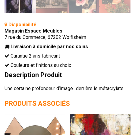
TÊTES DE LITS
LITS FIXES
MEUBLES DE COMPLÉMENT
Disponibilité
Magasin Espace Meubles
TAPIS
7 rue du Commerce, 67202 Wolfisheim
MIROIRS
Livraison à domicile par nos soins
Garantie 2 ans fabricant
PETITS MEUBLES
AMÉNAGEMENTS SUR MESURE
Couleurs et finitions au choix
AGENCEMENTS INTÉRIEURS
Description Produit
DESIGN
Une certaine profondeur d’image ..derrière le métacrylate
CONTEMPORAIN
PRODUITS ASSOCIÉS
AUTHENTIQUE
CHAMBRES COMPLÈTES