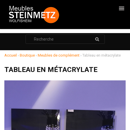
CHAMBRES
Rechercher
:
CADRES DE LITS
ARMOIRES
Accueil
›
Boutique
›
Meubles de complément
›
Tableau en métacrylate
COMMODES
TABLEAU EN MÉTACRYLATE
CHEVETS
RANGEMENTS
SALONS
RELAXATION
MEUBLE TV
POUF