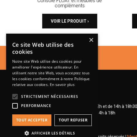
Console FLOAT et meubles de
complèments
VOIR LE PRODUIT ›
×
Ce site Web utilise des
cookies
Notre site Web utilise des cookies pour
améliorer l'expérience utilisateur. En
utilisant notre site Web, vous acceptez tous
les cookies conformément à notre Politique
relative aux cookies.
En savoir plus
STRICTEMENT NÉCESSAIRES
Lundi de 14h à 18h30
PERFORMANCE
Mardi à vendredi de 9h à 12h et de 14h à 18h3
Samedi de 9h à 12h et de 14h à 18h
TOUT ACCEPTER
TOUT REFUSER
AFFICHER LES DÉTAILS
© 2026 Groupe Steinmetz - Tous droits réservés |
Ment