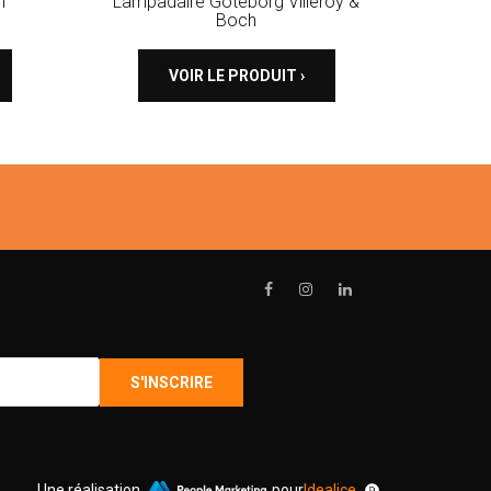
n
Lampadaire Göteborg Villeroy &
Boch
VOIR LE PRODUIT ›
Une réalisation
pour
Idealice