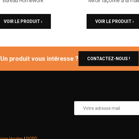
Bureau Homework
Miroir façonné à la mai
VOIR LE PRODUIT ›
VOIR LE PRODUIT ›
Un produit vous intéresse ?
CONTACTEZ-NOUS !
0
ions légales
|
RGPD