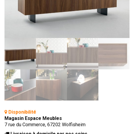
BIBLIOTHÈQUE
TABLE BASSE
FAUTEUILS
CANAPÉS
SALLES À MANGER
CHAISES
TABLES
BAHUT
LITERIE
CONVERTIBLE
MATELAS
Disponibilité
LITS RELEVABLES
Magasin Espace Meubles
7 rue du Commerce, 67202 Wolfisheim
CADRES DE LIT
Livraison à domicile par nos soins