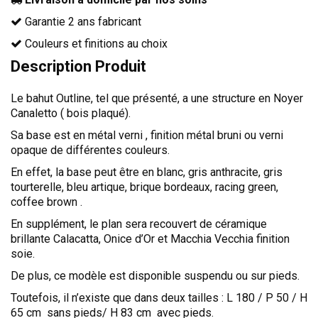
TÊTES DE LITS
Garantie 2 ans fabricant
LITS FIXES
Couleurs et finitions au choix
MEUBLES DE COMPLÉMENT
Description Produit
TAPIS
Le bahut Outline, tel que présenté, a une structure en Noyer
MIROIRS
Canaletto ( bois plaqué).
PETITS MEUBLES
Sa base est en métal verni , finition métal bruni ou verni
opaque de différentes couleurs.
AMÉNAGEMENTS SUR MESURE
AGENCEMENTS INTÉRIEURS
En effet, la base peut être en blanc, gris anthracite, gris
tourterelle, bleu artique, brique bordeaux, racing green,
DESIGN
coffee brown .
CONTEMPORAIN
En supplément, le plan sera recouvert de céramique
brillante Calacatta, Onice d’Or et Macchia Vecchia finition
AUTHENTIQUE
soie.
CHAMBRES COMPLÈTES
De plus, ce modèle est disponible suspendu ou sur pieds.
Toutefois, il n’existe que dans deux tailles : L 180 / P 50 / H
65 cm sans pieds/ H 83 cm avec pieds.