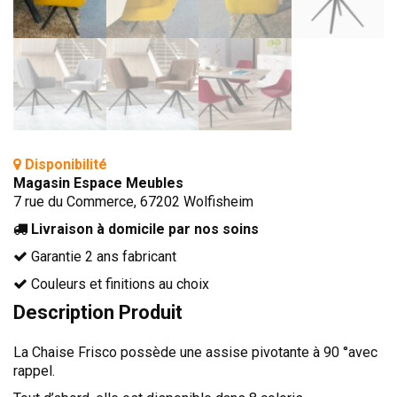
TÊTES DE LITS
LITS FIXES
MEUBLES DE COMPLÉMENT
TAPIS
MIROIRS
Disponibilité
PETITS MEUBLES
Magasin Espace Meubles
AMÉNAGEMENTS SUR MESURE
7 rue du Commerce, 67202 Wolfisheim
AGENCEMENTS INTÉRIEURS
Livraison à domicile par nos soins
DESIGN
Garantie 2 ans fabricant
CONTEMPORAIN
Couleurs et finitions au choix
AUTHENTIQUE
Description Produit
CHAMBRES COMPLÈTES
La Chaise Frisco possède une assise pivotante à 90 °avec
rappel.