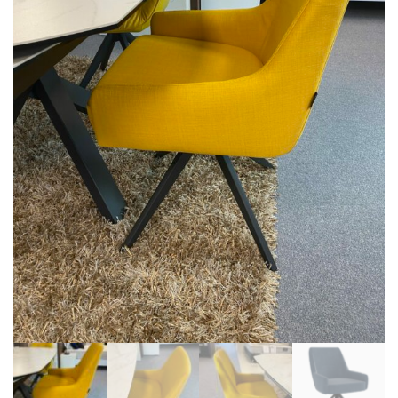
BIBLIOTHÈQUE
TABLE BASSE
FAUTEUILS
CANAPÉS
SALLES À MANGER
CHAISES
TABLES
BAHUT
LITERIE
CONVERTIBLE
MATELAS
LITS RELEVABLES
CADRES DE LIT