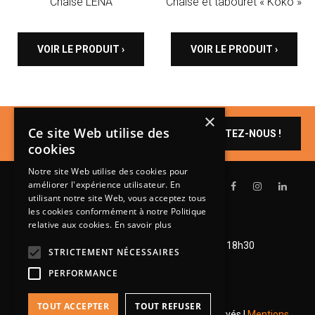
Chaise LENA
Chaise et tabouret « Koko »
VOIR LE PRODUIT ›
VOIR LE PRODUIT ›
×
Un produit vous
Ce site Web utilise des
CONTACTEZ-NOUS !
intéresse ?
cookies
Notre site Web utilise des cookies pour
améliorer l'expérience utilisateur. En
utilisant notre site Web, vous acceptez tous
les cookies conformément à notre Politique
relative aux cookies.
En savoir plus
Lundi de 14h à 18h30
Mardi à vendredi de 9h à 12h et de 14h à 18h30
STRICTEMENT NÉCESSAIRES
Samedi de 9h à 12h et de 14h à 18h
PERFORMANCE
TOUT ACCEPTER
TOUT REFUSER
© 2026 Groupe Steinmetz - Tous droits réservés |
Mentions