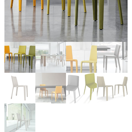
BIBLIOTHÈQUE
TABLE BASSE
FAUTEUILS
CANAPÉS
SALLES À MANGER
CHAISES
TABLES
BAHUT
LITERIE
CONVERTIBLE
MATELAS
LITS RELEVABLES
CADRES DE LIT