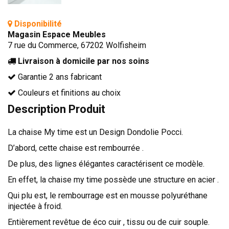
TÊTES DE LITS
Disponibilité
LITS FIXES
Magasin Espace Meubles
MEUBLES DE COMPLÉMENT
7 rue du Commerce, 67202 Wolfisheim
TAPIS
Livraison à domicile par nos soins
Garantie 2 ans fabricant
MIROIRS
Couleurs et finitions au choix
PETITS MEUBLES
Description Produit
AMÉNAGEMENTS SUR MESURE
AGENCEMENTS INTÉRIEURS
La chaise My time est un Design Dondolie Pocci.
DESIGN
D’abord, cette chaise est rembourrée .
CONTEMPORAIN
De plus, des lignes élégantes caractérisent ce modèle.
AUTHENTIQUE
En effet, la chaise my time possède une structure en acier .
Qui plu est, le rembourrage est en mousse polyuréthane
CHAMBRES COMPLÈTES
injectée à froid.
Entièrement revêtue de éco cuir , tissu ou de cuir souple.