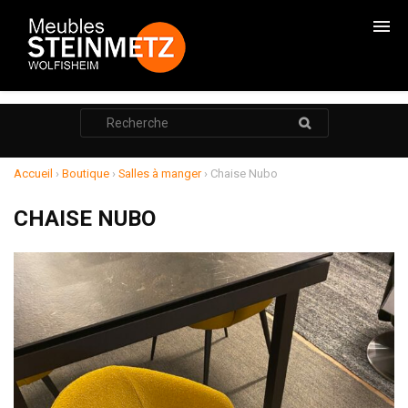
CHAMBRES
Rechercher
:
CADRES DE LITS
ARMOIRES
Accueil
›
Boutique
›
Salles à manger
›
Chaise Nubo
COMMODES
CHAISE NUBO
CHEVETS
RANGEMENTS
SALONS
RELAXATION
MEUBLE TV
POUF