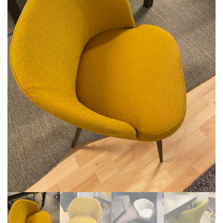
BIBLIOTHÈQUE
TABLE BASSE
FAUTEUILS
CANAPÉS
SALLES À MANGER
CHAISES
TABLES
BAHUT
LITERIE
CONVERTIBLE
MATELAS
LITS RELEVABLES
CADRES DE LIT