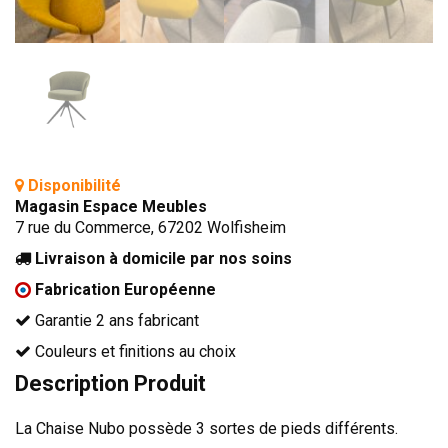
TÊTES DE LITS
LITS FIXES
MEUBLES DE COMPLÉMENT
TAPIS
MIROIRS
Disponibilité
PETITS MEUBLES
Magasin Espace Meubles
AMÉNAGEMENTS SUR MESURE
7 rue du Commerce, 67202 Wolfisheim
AGENCEMENTS INTÉRIEURS
Livraison à domicile par nos soins
DESIGN
Fabrication Européenne
CONTEMPORAIN
Garantie 2 ans fabricant
AUTHENTIQUE
Couleurs et finitions au choix
Description Produit
CHAMBRES COMPLÈTES
La Chaise Nubo possède 3 sortes de pieds différents.