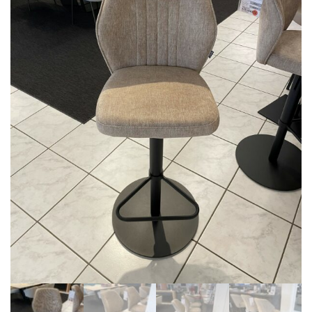
BIBLIOTHÈQUE
TABLE BASSE
FAUTEUILS
CANAPÉS
SALLES À MANGER
CHAISES
TABLES
BAHUT
LITERIE
CONVERTIBLE
MATELAS
LITS RELEVABLES
CADRES DE LIT