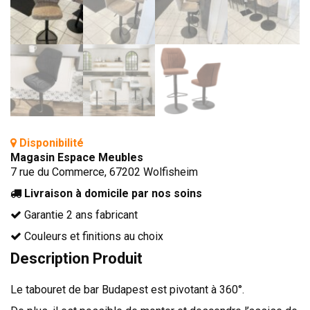
TÊTES DE LITS
LITS FIXES
MEUBLES DE COMPLÉMENT
TAPIS
MIROIRS
PETITS MEUBLES
Disponibilité
AMÉNAGEMENTS SUR MESURE
Magasin Espace Meubles
AGENCEMENTS INTÉRIEURS
7 rue du Commerce, 67202 Wolfisheim
DESIGN
Livraison à domicile par nos soins
Garantie 2 ans fabricant
CONTEMPORAIN
Couleurs et finitions au choix
AUTHENTIQUE
Description Produit
CHAMBRES COMPLÈTES
Le tabouret de bar Budapest est pivotant à 360°.