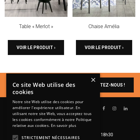
Table « Merlot »
Chaise Amélia
VOIR LE PRODUIT ›
VOIR LE PRODUIT ›
×
Un produit vous
Ce site Web utilise des
CONTACTEZ-NOUS !
intéresse ?
cookies
Notre site Web utilise des cookies pour
améliorer l'expérience utilisateur. En
utilisant notre site Web, vous acceptez tous
les cookies conformément à notre Politique
relative aux cookies.
En savoir plus
Lundi de 14h à 18h30
Mardi à vendredi de 9h à 12h et de 14h à 18h30
STRICTEMENT NÉCESSAIRES