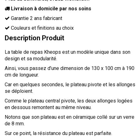
TÊTES DE LITS
Livraison à domicile par nos soins
LITS FIXES
Garantie 2 ans fabricant
MEUBLES DE COMPLÉMENT
Couleurs et finitions au choix
TAPIS
Description Produit
MIROIRS
La table de repas Kheops est un modèle unique dans son
design et sa modularité.
PETITS MEUBLES
AMÉNAGEMENTS SUR MESURE
Ainsi, vous passez d’une dimension de 130 x 100 cm à 190
cm de longueur.
AGENCEMENTS INTÉRIEURS
Car en quelques secondes, le plateau pivote et les allonges
DESIGN
se déploient.
CONTEMPORAIN
Comme le plateau central pivote, les deux allonges logées
en dessous remontent au même niveau.
AUTHENTIQUE
Notons que son plateau est en céramique collé sur un verre
CHAMBRES COMPLÈTES
de 8 mm.
Sur ce point, la résistance du plateau est parfaite.