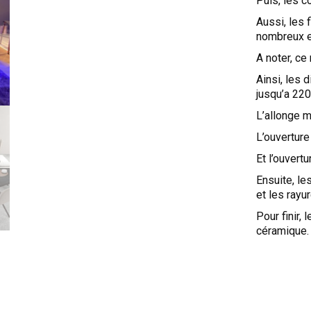
Puis, les c
Aussi, les 
nombreux e
A noter, ce
Ainsi, les
jusqu’a 220
L’allonge 
L’ouverture
Et l’ouvert
Ensuite, le
et les rayu
Pour finir, 
céramique.