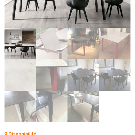
BIBLIOTHÈQUE
TABLE BASSE
FAUTEUILS
CANAPÉS
SALLES À MANGER
CHAISES
TABLES
BAHUT
LITERIE
CONVERTIBLE
MATELAS
LITS RELEVABLES
CADRES DE LIT
Disponibilité