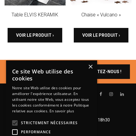
Table ELVIS KERAMIK
Chaise « Vulcano »
VOIR LE PRODUIT ›
VOIR LE PRODUIT ›
×
Un produit vous
Ce site Web utilise des
CONTACTEZ-NOUS !
intéresse ?
cookies
Notre site Web utilise des cookies pour
améliorer l'expérience utilisateur. En
utilisant notre site Web, vous acceptez tous
les cookies conformément à notre Politique
relative aux cookies.
En savoir plus
Lundi de 14h à 18h30
Mardi à vendredi de 9h à 12h et de 14h à 18h30
STRICTEMENT NÉCESSAIRES
Samedi de 9h à 12h et de 14h à 18h
PERFORMANCE