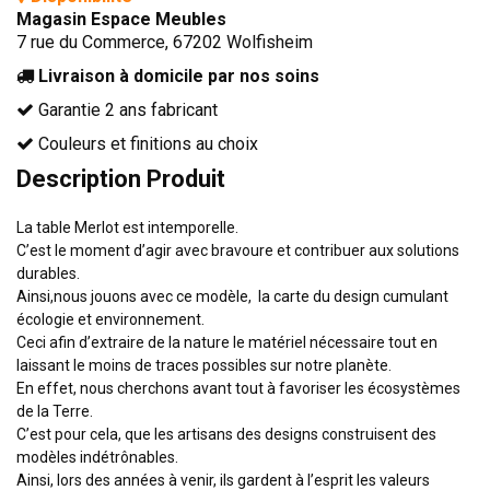
Magasin Espace Meubles
TÊTES DE LITS
7 rue du Commerce, 67202 Wolfisheim
LITS FIXES
Livraison à domicile par nos soins
MEUBLES DE COMPLÉMENT
Garantie 2 ans fabricant
TAPIS
Couleurs et finitions au choix
MIROIRS
Description Produit
PETITS MEUBLES
La table Merlot est intemporelle.
AMÉNAGEMENTS SUR MESURE
C’est le moment d’agir avec bravoure et contribuer aux solutions
AGENCEMENTS INTÉRIEURS
durables.
Ainsi,nous jouons avec ce modèle, la carte du design cumulant
DESIGN
écologie et environnement.
CONTEMPORAIN
Ceci afin d’extraire de la nature le matériel nécessaire tout en
laissant le moins de traces possibles sur notre planète.
AUTHENTIQUE
En effet, nous cherchons avant tout à favoriser les écosystèmes
de la Terre.
CHAMBRES COMPLÈTES
C’est pour cela, que les artisans des designs construisent des
modèles indétrônables.
Ainsi, lors des années à venir, ils gardent à l’esprit les valeurs