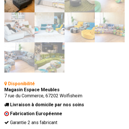
TÊTES DE LITS
LITS FIXES
MEUBLES DE COMPLÉMENT
TAPIS
MIROIRS
PETITS MEUBLES
AMÉNAGEMENTS SUR MESURE
AGENCEMENTS INTÉRIEURS
DESIGN
Disponibilité
Magasin Espace Meubles
CONTEMPORAIN
7 rue du Commerce, 67202 Wolfisheim
AUTHENTIQUE
Livraison à domicile par nos soins
CHAMBRES COMPLÈTES
Fabrication Européenne
Garantie 2 ans fabricant