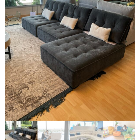
BIBLIOTHÈQUE
TABLE BASSE
FAUTEUILS
CANAPÉS
SALLES À MANGER
CHAISES
TABLES
BAHUT
LITERIE
CONVERTIBLE
MATELAS
LITS RELEVABLES
CADRES DE LIT