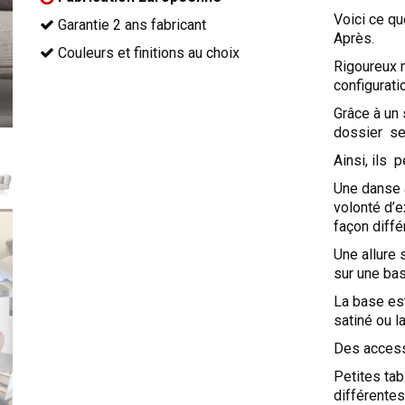
Voici ce q
Garantie 2 ans fabricant
Après.
Couleurs et finitions au choix
Rigoureux 
configurat
Grâce à un 
dossier se
Ainsi, ils 
Une danse a
volonté d’e
façon diffé
Une allure
sur une bas
La base es
satiné ou l
Des access
Petites ta
différentes