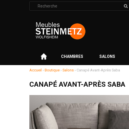
Rechercher
:
–
CHAMBRES
SALONS
Accueil
›
Boutique
›
Salons
›
Canapé Avant-Après Saba
CANAPÉ AVANT-APRÈS SABA