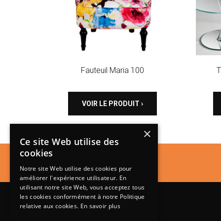
Fauteuil Maria 100
T
VOIR LE PRODUIT ›
×
Ce site Web utilise des
cookies
Notre site Web utilise des cookies pour
améliorer l'expérience utilisateur. En
utilisant notre site Web, vous acceptez tous
les cookies conformément à notre Politique
relative aux cookies.
En savoir plus