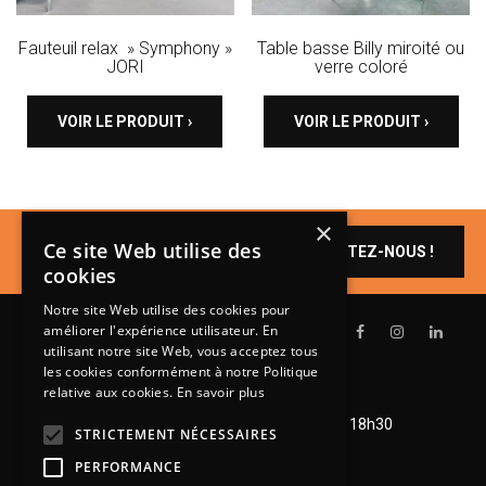
Fauteuil relax » Symphony »
Table basse Billy miroité ou
JORI
verre coloré
VOIR LE PRODUIT ›
VOIR LE PRODUIT ›
×
Un produit vous
Ce site Web utilise des
CONTACTEZ-NOUS !
intéresse ?
cookies
Notre site Web utilise des cookies pour
améliorer l'expérience utilisateur. En
utilisant notre site Web, vous acceptez tous
les cookies conformément à notre Politique
relative aux cookies.
En savoir plus
Lundi de 14h à 18h30
Mardi à vendredi de 9h à 12h et de 14h à 18h30
STRICTEMENT NÉCESSAIRES
Samedi de 9h à 12h et de 14h à 18h
PERFORMANCE