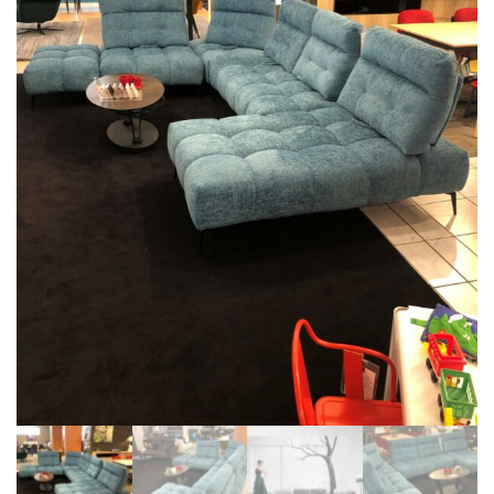
BIBLIOTHÈQUE
TABLE BASSE
FAUTEUILS
CANAPÉS
SALLES À MANGER
CHAISES
TABLES
BAHUT
LITERIE
CONVERTIBLE
MATELAS
LITS RELEVABLES
CADRES DE LIT