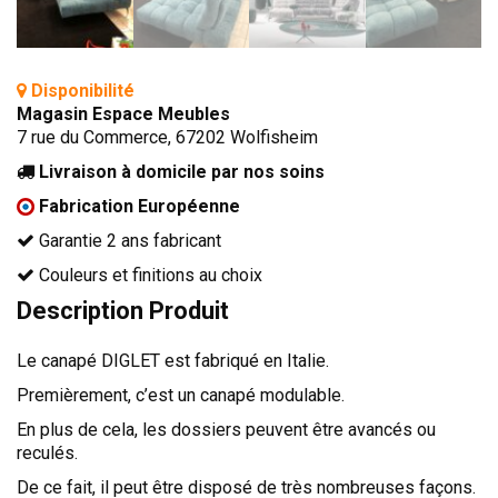
TÊTES DE LITS
LITS FIXES
MEUBLES DE COMPLÉMENT
Disponibilité
Magasin Espace Meubles
TAPIS
7 rue du Commerce, 67202 Wolfisheim
MIROIRS
Livraison à domicile par nos soins
Fabrication Européenne
PETITS MEUBLES
AMÉNAGEMENTS SUR MESURE
Garantie 2 ans fabricant
AGENCEMENTS INTÉRIEURS
Couleurs et finitions au choix
Description Produit
DESIGN
CONTEMPORAIN
Le canapé DIGLET est fabriqué en Italie.
AUTHENTIQUE
Premièrement, c’est un canapé modulable.
CHAMBRES COMPLÈTES
En plus de cela, les dossiers peuvent être avancés ou
reculés.
De ce fait, il peut être disposé de très nombreuses façons.