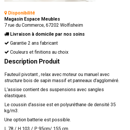
TÊTES DE LITS
Disponibilité
LITS FIXES
Magasin Espace Meubles
MEUBLES DE COMPLÉMENT
7 rue du Commerce, 67202 Wolfisheim
TAPIS
Livraison à domicile par nos soins
Garantie 2 ans fabricant
MIROIRS
Couleurs et finitions au choix
PETITS MEUBLES
Description Produit
AMÉNAGEMENTS SUR MESURE
AGENCEMENTS INTÉRIEURS
Fauteuil pivotant , relax avec moteur ou manuel avec
DESIGN
structure bois de sapin massif et panneaux d’aggloméré.
L’assise contient des suspensions avec sangles
CONTEMPORAIN
élastiques.
AUTHENTIQUE
Le coussin d’assise est en polyuréthane de densité 35
kg/m3.
CHAMBRES COMPLÈTES
Une option batterie est possible.
L 78 / H 103 / P 95cm/ 155 cm