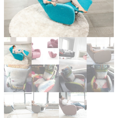
BIBLIOTHÈQUE
TABLE BASSE
FAUTEUILS
CANAPÉS
SALLES À MANGER
CHAISES
TABLES
BAHUT
LITERIE
CONVERTIBLE
MATELAS
LITS RELEVABLES
CADRES DE LIT