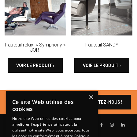
Fauteuil relax » Symphony »
Fauteuil SANDY
JORI
VOIR LE PRODUIT ›
VOIR LE PRODUIT ›
×
Un produit vous
Ce site Web utilise des
CONTACTEZ-NOUS !
intéresse ?
cookies
Notre site Web utilise des cookies pour
améliorer l'expérience utilisateur. En
utilisant notre site Web, vous acceptez tous
les cookies conformément à notre Politique