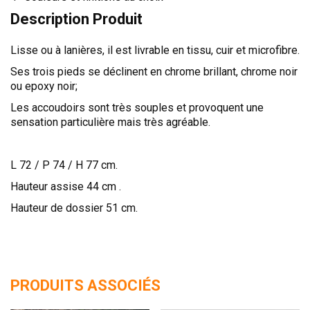
TÊTES DE LITS
Description Produit
LITS FIXES
Lisse ou à lanières, il est livrable en tissu, cuir et microfibre.
MEUBLES DE COMPLÉMENT
Ses trois pieds se déclinent en chrome brillant, chrome noir
TAPIS
ou epoxy noir;
MIROIRS
Les accoudoirs sont très souples et provoquent une
sensation particulière mais très agréable.
PETITS MEUBLES
AMÉNAGEMENTS SUR MESURE
L 72 / P 74 / H 77 cm.
AGENCEMENTS INTÉRIEURS
Hauteur assise 44 cm .
DESIGN
Hauteur de dossier 51 cm.
CONTEMPORAIN
AUTHENTIQUE
CHAMBRES COMPLÈTES
PRODUITS ASSOCIÉS