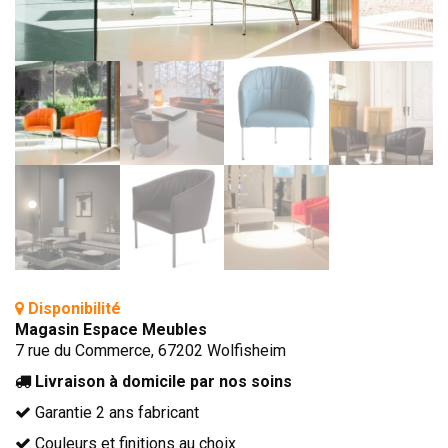
BIBLIOTHÈQUE
TABLE BASSE
FAUTEUILS
CANAPÉS
SALLES À MANGER
CHAISES
TABLES
BAHUT
LITERIE
Disponibilité
CONVERTIBLE
Magasin Espace Meubles
7 rue du Commerce, 67202 Wolfisheim
MATELAS
Livraison à domicile par nos soins
LITS RELEVABLES
Garantie 2 ans fabricant
CADRES DE LIT
Couleurs et finitions au choix