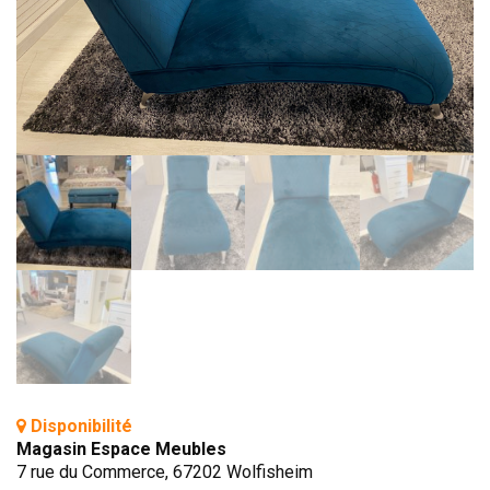
BIBLIOTHÈQUE
TABLE BASSE
FAUTEUILS
CANAPÉS
SALLES À MANGER
CHAISES
TABLES
BAHUT
LITERIE
CONVERTIBLE
MATELAS
Disponibilité
LITS RELEVABLES
Magasin Espace Meubles
CADRES DE LIT
7 rue du Commerce, 67202 Wolfisheim