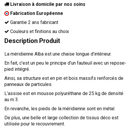
Livraison à domicile par nos soins
TÊTES DE LITS
Fabrication Européenne
LITS FIXES
Garantie 2 ans fabricant
MEUBLES DE COMPLÉMENT
Couleurs et finitions au choix
TAPIS
Description Produit
MIROIRS
La méridienne Alba est une chaise longue d’intérieur.
PETITS MEUBLES
AMÉNAGEMENTS SUR MESURE
En fait, c’est un peu le principe d’un fauteuil avec un repose-
pied intégré.
AGENCEMENTS INTÉRIEURS
Ainsi, sa structure est en pin et bois massifs renforcés de
DESIGN
panneaux de particules.
CONTEMPORAIN
L’assise est en mousse polyuréthane de 25 kg de densité
au m 3.
AUTHENTIQUE
En revanche, les pieds de la méridienne sont en métal.
CHAMBRES COMPLÈTES
De plus, une belle et large collection de tissus déco est
utilisée pour le recouvrement.