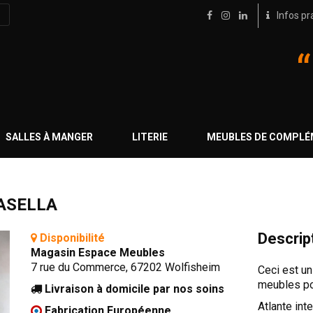
Infos pr
SALLES À MANGER
LITERIE
MEUBLES DE COMPL
ASELLA
Descrip
Disponibilité
Magasin Espace Meubles
7 rue du Commerce, 67202 Wolfisheim
Ceci est u
meubles pou
Livraison à domicile par nos soins
Atlante int
Fabrication Européenne