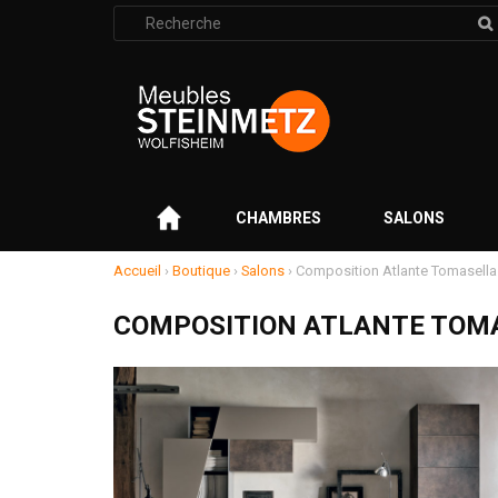
Rechercher
:
–
CHAMBRES
SALONS
Accueil
›
Boutique
›
Salons
›
Composition Atlante Tomasella
COMPOSITION ATLANTE TOM