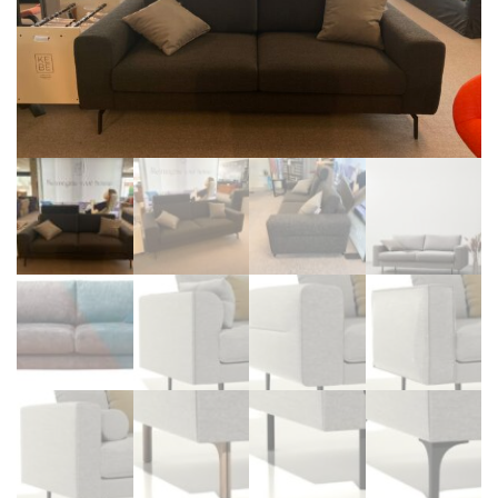
BIBLIOTHÈQUE
TABLE BASSE
FAUTEUILS
CANAPÉS
SALLES À MANGER
CHAISES
TABLES
BAHUT
LITERIE
CONVERTIBLE
MATELAS
LITS RELEVABLES
CADRES DE LIT