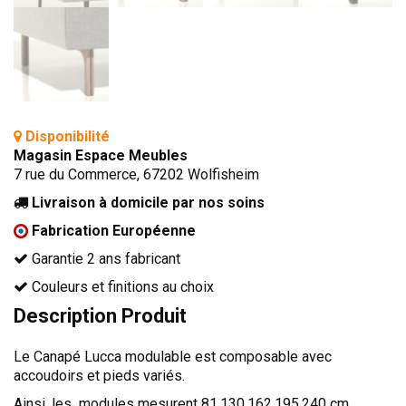
TÊTES DE LITS
LITS FIXES
MEUBLES DE COMPLÉMENT
TAPIS
Disponibilité
MIROIRS
Magasin Espace Meubles
PETITS MEUBLES
7 rue du Commerce, 67202 Wolfisheim
AMÉNAGEMENTS SUR MESURE
Livraison à domicile par nos soins
AGENCEMENTS INTÉRIEURS
Fabrication Européenne
DESIGN
Garantie 2 ans fabricant
CONTEMPORAIN
Couleurs et finitions au choix
Description Produit
AUTHENTIQUE
CHAMBRES COMPLÈTES
Le Canapé Lucca modulable est composable avec
accoudoirs et pieds variés.
Ainsi, les modules mesurent 81,130,162,195,240 cm.