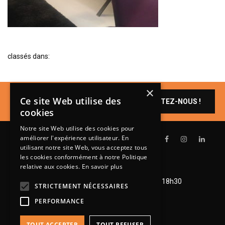
BIBLIOTHÈQUE
TABLE BASSE
FAUTEUILS
classés dans:
CANAPÉS
SALLES À MANGER
×
Un produit vous
CHAISES
Ce site Web utilise des
CONTACTEZ-NOUS !
intéresse ?
cookies
TABLES
Notre site Web utilise des cookies pour
BAHUT
améliorer l'expérience utilisateur. En
LITERIE
utilisant notre site Web, vous acceptez tous
les cookies conformément à notre Politique
CONVERTIBLE
relative aux cookies.
En savoir plus
Lundi de 14h à 18h30
MATELAS
Mardi à vendredi de 9h à 12h et de 14h à 18h30
STRICTEMENT NÉCESSAIRES
Samedi de 9h à 12h et de 14h à 18h
LITS RELEVABLES
PERFORMANCE
CADRES DE LIT
TOUT ACCEPTER
TOUT REFUSER