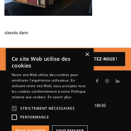
BIBLIOTHÈQUE
TABLE BASSE
FAUTEUILS
classés dans:
CANAPÉS
SALLES À MANGER
×
Un produit vous
CHAISES
Ce site Web utilise des
CONTACTEZ-NOUS !
intéresse ?
cookies
TABLES
Notre site Web utilise des cookies pour
BAHUT
améliorer l'expérience utilisateur. En
LITERIE
utilisant notre site Web, vous acceptez tous
les cookies conformément à notre Politique
CONVERTIBLE
relative aux cookies.
En savoir plus
Lundi de 14h à 18h30
MATELAS
Mardi à vendredi de 9h à 12h et de 14h à 18h30
STRICTEMENT NÉCESSAIRES
Samedi de 9h à 12h et de 14h à 18h
LITS RELEVABLES
PERFORMANCE
CADRES DE LIT
TOUT ACCEPTER
TOUT REFUSER