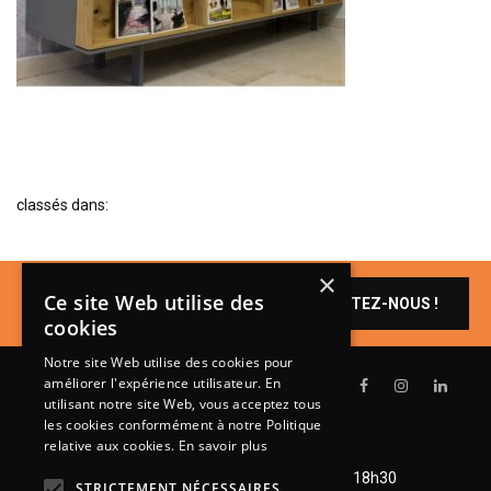
BIBLIOTHÈQUE
TABLE BASSE
FAUTEUILS
CANAPÉS
SALLES À MANGER
classés dans:
CHAISES
TABLES
×
BAHUT
Un produit vous
Ce site Web utilise des
CONTACTEZ-NOUS !
intéresse ?
LITERIE
cookies
CONVERTIBLE
Notre site Web utilise des cookies pour
améliorer l'expérience utilisateur. En
MATELAS
utilisant notre site Web, vous acceptez tous
les cookies conformément à notre Politique
LITS RELEVABLES
relative aux cookies.
En savoir plus
Lundi de 14h à 18h30
CADRES DE LIT
Mardi à vendredi de 9h à 12h et de 14h à 18h30
STRICTEMENT NÉCESSAIRES