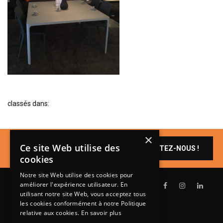
BIBLIOTHÈQUE
TABLE BASSE
FAUTEUILS
CANAPÉS
SALLES À MANGER
CHAISES
classés dans:
TABLES
BAHUT
×
Un produit vous
LITERIE
Ce site Web utilise des
CONTACTEZ-NOUS !
intéresse ?
cookies
CONVERTIBLE
Notre site Web utilise des cookies pour
MATELAS
améliorer l'expérience utilisateur. En
utilisant notre site Web, vous acceptez tous
LITS RELEVABLES
les cookies conformément à notre Politique
relative aux cookies.
En savoir plus
CADRES DE LIT
Lundi de 14h à 18h30