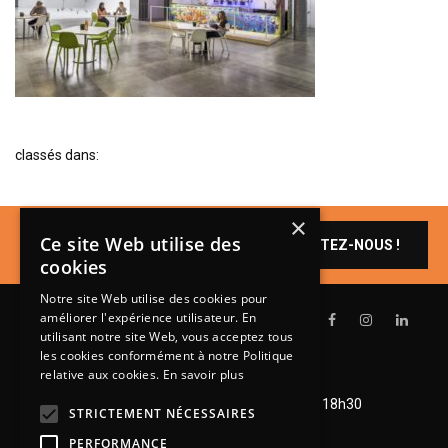
BIBLIOTHÈQUE
TABLE BASSE
FAUTEUILS
CANAPÉS
SALLES À MANGER
classés dans:
CHAISES
×
TABLES
Un produit vous
Ce site Web utilise des
CONTACTEZ-NOUS !
intéresse ?
BAHUT
cookies
LITERIE
Notre site Web utilise des cookies pour
améliorer l'expérience utilisateur. En
CONVERTIBLE
utilisant notre site Web, vous acceptez tous
les cookies conformément à notre Politique
MATELAS
relative aux cookies.
En savoir plus
Lundi de 14h à 18h30
LITS RELEVABLES
Mardi à vendredi de 9h à 12h et de 14h à 18h30
STRICTEMENT NÉCESSAIRES
Samedi de 9h à 12h et de 14h à 18h
CADRES DE LIT
PERFORMANCE