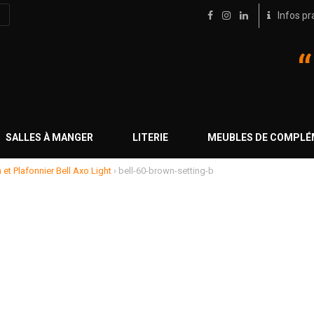
Infos pr
SALLES À MANGER
LITERIE
MEUBLES DE COMPL
et Plafonnier Bell Axo Light
›
bell-60-brown-setting-b