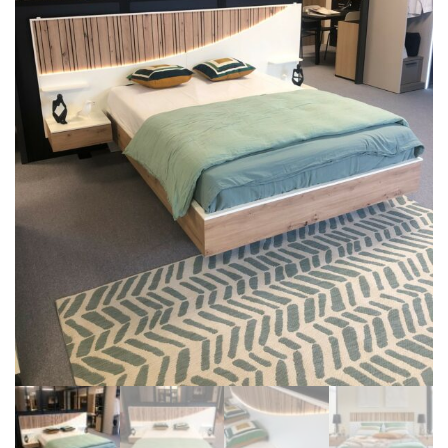
BIBLIOTHÈQUE
TABLE BASSE
FAUTEUILS
CANAPÉS
SALLES À MANGER
CHAISES
TABLES
BAHUT
LITERIE
CONVERTIBLE
MATELAS
LITS RELEVABLES
CADRES DE LIT