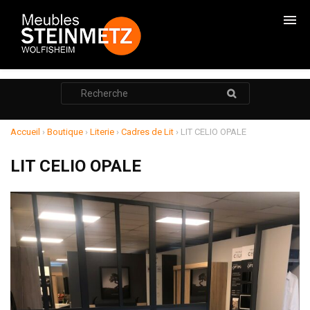
CHAMBRES
Rechercher
:
CADRES DE LITS
ARMOIRES
Accueil
›
Boutique
›
Literie
›
Cadres de Lit
›
LIT CELIO OPALE
COMMODES
LIT CELIO OPALE
CHEVETS
RANGEMENTS
SALONS
RELAXATION
MEUBLE TV
POUF