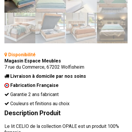
TÊTES DE LITS
LITS FIXES
MEUBLES DE COMPLÉMENT
TAPIS
MIROIRS
Disponibilité
PETITS MEUBLES
Magasin Espace Meubles
AMÉNAGEMENTS SUR MESURE
7 rue du Commerce, 67202 Wolfisheim
AGENCEMENTS INTÉRIEURS
Livraison à domicile par nos soins
DESIGN
Fabrication Française
CONTEMPORAIN
Garantie 2 ans fabricant
AUTHENTIQUE
Couleurs et finitions au choix
Description Produit
CHAMBRES COMPLÈTES
Le lit CELIO de la collection OPALE est un produit 100%