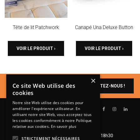
Tête de lit Patchwork
Canapé Una Deluxe Button
VOIR LE PRODUIT ›
VOIR LE PRODUIT ›
×
Un produit vous
Ce site Web utilise des
CONTACTEZ-NOUS !
intéresse ?
cookies
Notre site Web utilise des cookies pour
améliorer l'expérience utilisateur. En
utilisant notre site Web, vous acceptez tous
les cookies conformément à notre Politique
relative aux cookies.
En savoir plus
Lundi de 14h à 18h30
Mardi à vendredi de 9h à 12h et de 14h à 18h30
STRICTEMENT NÉCESSAIRES