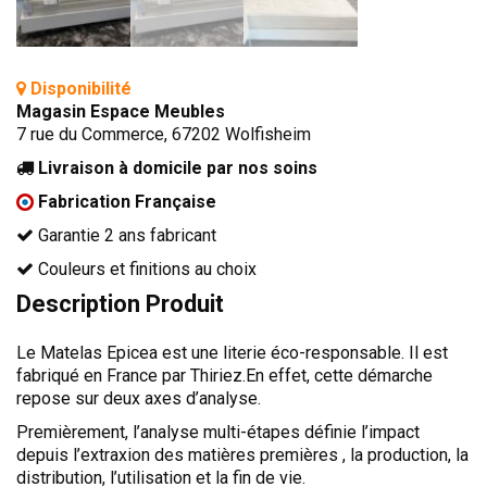
TÊTES DE LITS
LITS FIXES
MEUBLES DE COMPLÉMENT
Disponibilité
Magasin Espace Meubles
TAPIS
7 rue du Commerce, 67202 Wolfisheim
MIROIRS
Livraison à domicile par nos soins
Fabrication Française
PETITS MEUBLES
AMÉNAGEMENTS SUR MESURE
Garantie 2 ans fabricant
AGENCEMENTS INTÉRIEURS
Couleurs et finitions au choix
Description Produit
DESIGN
CONTEMPORAIN
Le Matelas Epicea est une literie éco-responsable. Il est
fabriqué en France par Thiriez.En effet, cette démarche
AUTHENTIQUE
repose sur deux axes d’analyse.
CHAMBRES COMPLÈTES
Premièrement, l’analyse multi-étapes définie l’impact
depuis l’extraxion des matières premières , la production, la
distribution, l’utilisation et la fin de vie.