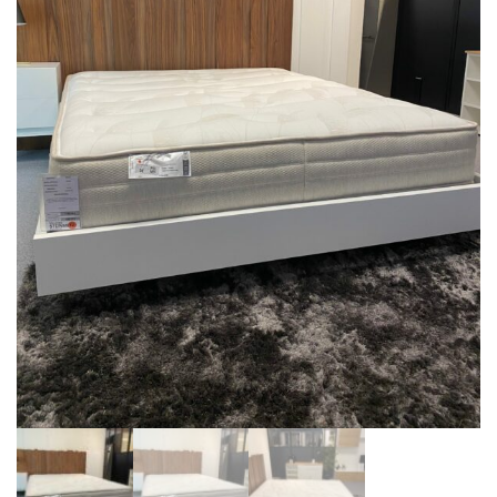
BIBLIOTHÈQUE
TABLE BASSE
FAUTEUILS
CANAPÉS
SALLES À MANGER
CHAISES
TABLES
BAHUT
LITERIE
CONVERTIBLE
MATELAS
LITS RELEVABLES
CADRES DE LIT