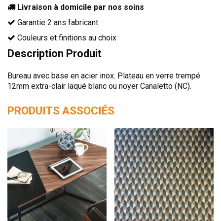
Livraison à domicile par nos soins
TÊTES DE LITS
Garantie 2 ans fabricant
LITS FIXES
Couleurs et finitions au choix
MEUBLES DE COMPLÉMENT
Description Produit
TAPIS
MIROIRS
Bureau avec base en acier inox. Plateau en verre trempé
12mm extra-clair laqué blanc ou noyer Canaletto (NC).
PETITS MEUBLES
AMÉNAGEMENTS SUR MESURE
PRODUITS ASSOCIÉS
AGENCEMENTS INTÉRIEURS
DESIGN
CONTEMPORAIN
AUTHENTIQUE
CHAMBRES COMPLÈTES