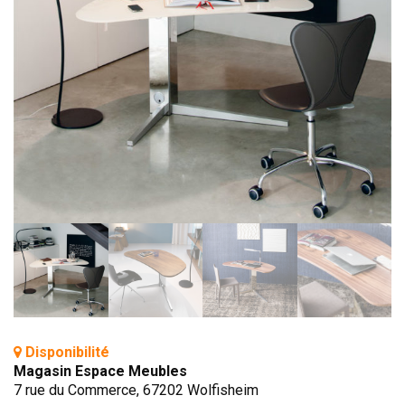
BIBLIOTHÈQUE
TABLE BASSE
FAUTEUILS
CANAPÉS
SALLES À MANGER
CHAISES
TABLES
BAHUT
LITERIE
CONVERTIBLE
MATELAS
Disponibilité
LITS RELEVABLES
Magasin Espace Meubles
CADRES DE LIT
7 rue du Commerce, 67202 Wolfisheim