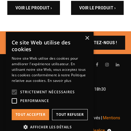
VOIR LE PRODUIT ›
VOIR LE PRODUIT ›
×
Un produit vous
Ce site Web utilise des
CONTACTEZ-NOUS !
intéresse ?
cookies
Notre site Web utilise des cookies pour
améliorer l'expérience utilisateur. En
utilisant notre site Web, vous acceptez tous
les cookies conformément à notre Politique
relative aux cookies.
En savoir plus
Lundi de 14h à 18h30
Mardi à vendredi de 9h à 12h et de 14h à 18h30
STRICTEMENT NÉCESSAIRES
Samedi de 9h à 12h et de 14h à 18h
PERFORMANCE
TOUT ACCEPTER
TOUT REFUSER
© 2026 Groupe Steinmetz - Tous droits réservés |
Mentions
légales
|
RGPD
AFFICHER LES DÉTAILS
Une réalisation
pour
Idealice