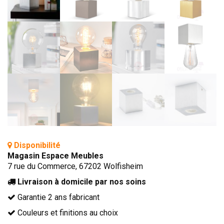
TÊTES DE LITS
LITS FIXES
MEUBLES DE COMPLÉMENT
TAPIS
MIROIRS
PETITS MEUBLES
AMÉNAGEMENTS SUR MESURE
AGENCEMENTS INTÉRIEURS
DESIGN
Disponibilité
Magasin Espace Meubles
CONTEMPORAIN
7 rue du Commerce, 67202 Wolfisheim
AUTHENTIQUE
Livraison à domicile par nos soins
CHAMBRES COMPLÈTES
Garantie 2 ans fabricant
Couleurs et finitions au choix