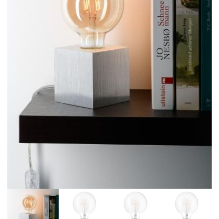
BIBLIOTHÈQUE
TABLE BASSE
FAUTEUILS
CANAPÉS
SALLES À MANGER
CHAISES
TABLES
BAHUT
LITERIE
CONVERTIBLE
MATELAS
LITS RELEVABLES
CADRES DE LIT