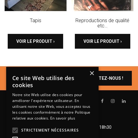
Tapis
Reproductions de qualité
etc…
VOIR LE PRODUIT ›
VOIR LE PRODUIT ›
×
Un produit vous
Ce site Web utilise des
CONTACTEZ-NOUS !
intéresse ?
cookies
Notre site Web utilise des cookies pour
améliorer l'expérience utilisateur. En
utilisant notre site Web, vous acceptez tous
les cookies conformément à notre Politique
relative aux cookies.
En savoir plus
Lundi de 14h à 18h30
Mardi à vendredi de 9h à 12h et de 14h à 18h30
STRICTEMENT NÉCESSAIRES
Samedi de 9h à 12h et de 14h à 18h