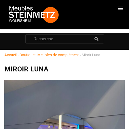
CHAMBRES
Rechercher
:
CADRES DE LITS
ARMOIRES
Accueil
›
Boutique
›
Meubles de complément
›
Miroir Luna
COMMODES
MIROIR LUNA
CHEVETS
RANGEMENTS
SALONS
RELAXATION
MEUBLE TV
POUF