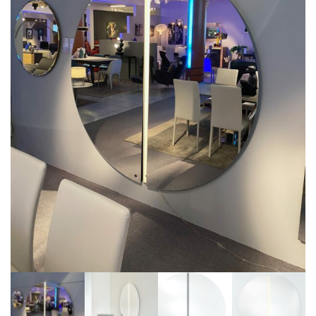
BIBLIOTHÈQUE
TABLE BASSE
FAUTEUILS
CANAPÉS
SALLES À MANGER
CHAISES
TABLES
BAHUT
LITERIE
CONVERTIBLE
MATELAS
LITS RELEVABLES
CADRES DE LIT