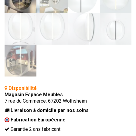
TÊTES DE LITS
LITS FIXES
MEUBLES DE COMPLÉMENT
TAPIS
MIROIRS
PETITS MEUBLES
AMÉNAGEMENTS SUR MESURE
AGENCEMENTS INTÉRIEURS
DESIGN
Disponibilité
Magasin Espace Meubles
CONTEMPORAIN
7 rue du Commerce, 67202 Wolfisheim
AUTHENTIQUE
Livraison à domicile par nos soins
CHAMBRES COMPLÈTES
Fabrication Européenne
Garantie 2 ans fabricant