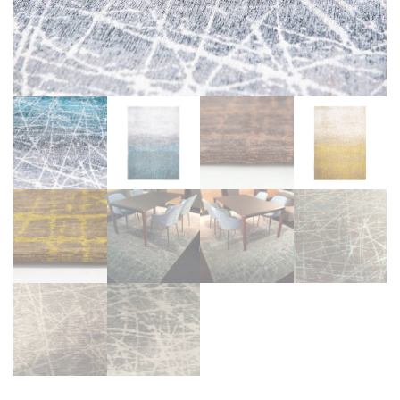
BIBLIOTHÈQUE
TABLE BASSE
FAUTEUILS
CANAPÉS
SALLES À MANGER
CHAISES
TABLES
BAHUT
LITERIE
CONVERTIBLE
MATELAS
LITS RELEVABLES
CADRES DE LIT