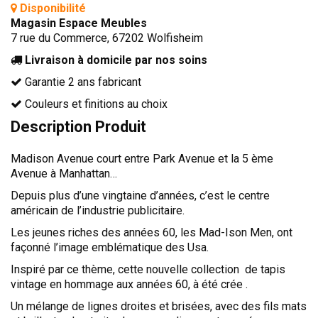
Disponibilité
TÊTES DE LITS
Magasin Espace Meubles
7 rue du Commerce, 67202 Wolfisheim
LITS FIXES
MEUBLES DE COMPLÉMENT
Livraison à domicile par nos soins
Garantie 2 ans fabricant
TAPIS
Couleurs et finitions au choix
MIROIRS
Description Produit
PETITS MEUBLES
AMÉNAGEMENTS SUR MESURE
Madison Avenue court entre Park Avenue et la 5 ème
AGENCEMENTS INTÉRIEURS
Avenue à Manhattan…
Depuis plus d’une vingtaine d’années, c’est le centre
DESIGN
américain de l’industrie publicitaire.
CONTEMPORAIN
Les jeunes riches des années 60, les Mad-Ison Men, ont
AUTHENTIQUE
façonné l’image emblématique des Usa.
Inspiré par ce thème, cette nouvelle collection de tapis
CHAMBRES COMPLÈTES
vintage en hommage aux années 60, à été crée .
Un mélange de lignes droites et brisées, avec des fils mats