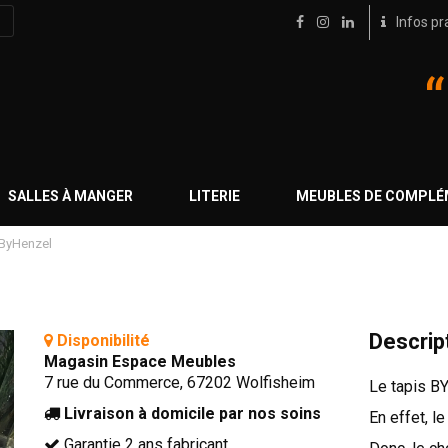
Infos pr
SALLES À MANGER
LITERIE
MEUBLES DE COMPL
 ByHenzel
Descrip
Disponibilité
Magasin Espace Meubles
7 rue du Commerce, 67202 Wolfisheim
Le tapis B
Livraison à domicile par nos soins
En effet, le
Garantie 2 ans fabricant