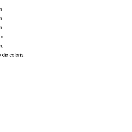
m
m
m
cm
m.
 dix coloris.