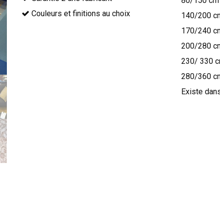
80/150 cm
Couleurs et finitions au choix
140/200 c
170/240 c
200/280 c
230/ 330 
280/360 c
Existe dans