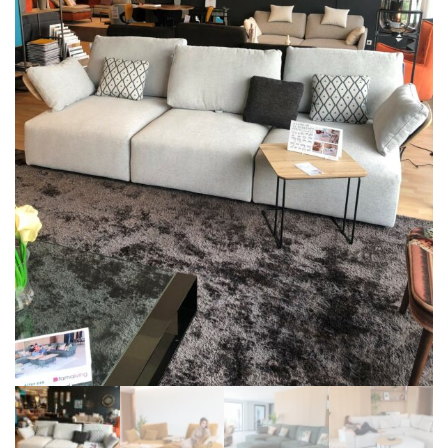
BIBLIOTHÈQUE
TABLE BASSE
FAUTEUILS
CANAPÉS
SALLES À MANGER
CHAISES
TABLES
BAHUT
LITERIE
CONVERTIBLE
MATELAS
LITS RELEVABLES
CADRES DE LIT