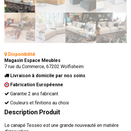
TÊTES DE LITS
LITS FIXES
MEUBLES DE COMPLÉMENT
TAPIS
MIROIRS
Disponibilité
PETITS MEUBLES
Magasin Espace Meubles
AMÉNAGEMENTS SUR MESURE
7 rue du Commerce, 67202 Wolfisheim
AGENCEMENTS INTÉRIEURS
Livraison à domicile par nos soins
DESIGN
Fabrication Européenne
CONTEMPORAIN
Garantie 2 ans fabricant
AUTHENTIQUE
Couleurs et finitions au choix
Description Produit
CHAMBRES COMPLÈTES
Le canapé Tesseo est une grande nouveauté en matière