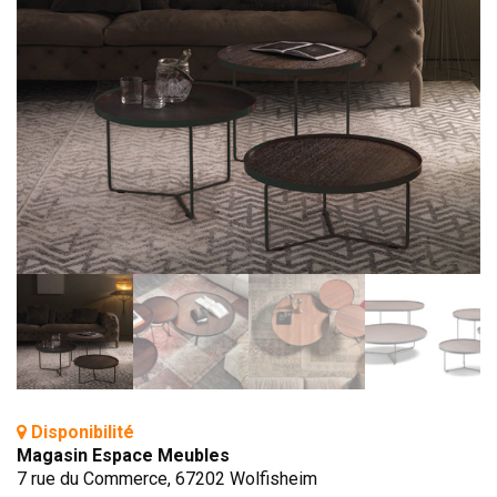
BIBLIOTHÈQUE
TABLE BASSE
FAUTEUILS
CANAPÉS
SALLES À MANGER
CHAISES
TABLES
BAHUT
LITERIE
CONVERTIBLE
MATELAS
Disponibilité
LITS RELEVABLES
Magasin Espace Meubles
CADRES DE LIT
7 rue du Commerce, 67202 Wolfisheim