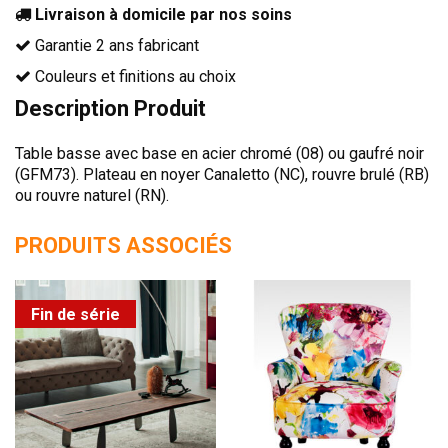
Livraison à domicile par nos soins
TÊTES DE LITS
Garantie 2 ans fabricant
LITS FIXES
Couleurs et finitions au choix
MEUBLES DE COMPLÉMENT
Description Produit
TAPIS
MIROIRS
Table basse avec base en acier chromé (08) ou gaufré noir
(GFM73). Plateau en noyer Canaletto (NC), rouvre brulé (RB)
PETITS MEUBLES
ou rouvre naturel (RN).
AMÉNAGEMENTS SUR MESURE
AGENCEMENTS INTÉRIEURS
PRODUITS ASSOCIÉS
DESIGN
CONTEMPORAIN
Fin de série
AUTHENTIQUE
CHAMBRES COMPLÈTES