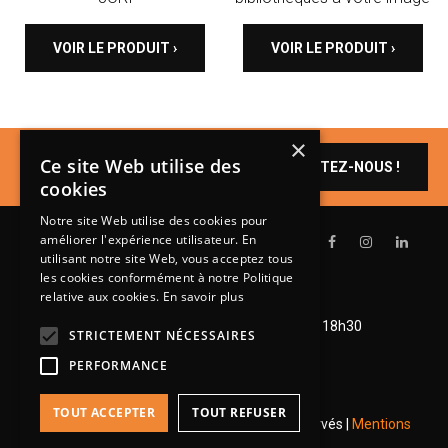
VOIR LE PRODUIT ›
VOIR LE PRODUIT ›
×
Un produit vous
Ce site Web utilise des
CONTACTEZ-NOUS !
intéresse ?
cookies
Notre site Web utilise des cookies pour
améliorer l'expérience utilisateur. En
utilisant notre site Web, vous acceptez tous
les cookies conformément à notre Politique
relative aux cookies.
En savoir plus
Lundi de 14h à 18h30
Mardi à vendredi de 9h à 12h et de 14h à 18h30
STRICTEMENT NÉCESSAIRES
Samedi de 9h à 12h et de 14h à 18h
PERFORMANCE
TOUT ACCEPTER
TOUT REFUSER
© 2026 Groupe Steinmetz - Tous droits réservés |
Mentions
légales
|
RGPD