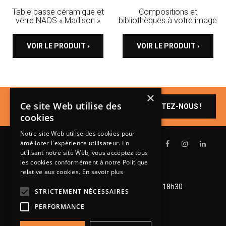
Table basse céramique et
Compositions et
verre NAOS « Madison »
bibliothèques à votre image
VOIR LE PRODUIT ›
VOIR LE PRODUIT ›
×
Un produit vous
Ce site Web utilise des
CONTACTEZ-NOUS !
intéresse ?
cookies
Notre site Web utilise des cookies pour
améliorer l'expérience utilisateur. En
utilisant notre site Web, vous acceptez tous
les cookies conformément à notre Politique
relative aux cookies.
En savoir plus
Lundi de 14h à 18h30
Mardi à vendredi de 9h à 12h et de 14h à 18h30
STRICTEMENT NÉCESSAIRES
Samedi de 9h à 12h et de 14h à 18h
PERFORMANCE