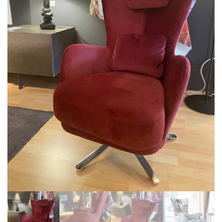
BIBLIOTHÈQUE
TABLE BASSE
FAUTEUILS
CANAPÉS
SALLES À MANGER
CHAISES
TABLES
BAHUT
LITERIE
CONVERTIBLE
MATELAS
LITS RELEVABLES
CADRES DE LIT