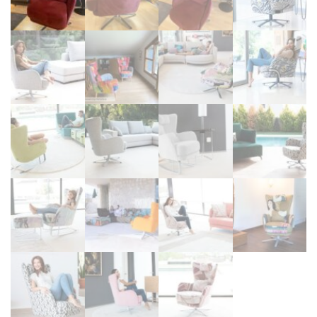
TÊTES DE LITS
LITS FIXES
MEUBLES DE COMPLÉMENT
TAPIS
MIROIRS
PETITS MEUBLES
AMÉNAGEMENTS SUR MESURE
AGENCEMENTS INTÉRIEURS
DESIGN
CONTEMPORAIN
AUTHENTIQUE
CHAMBRES COMPLÈTES