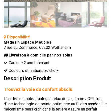
TÊTES DE LITS
LITS FIXES
MEUBLES DE COMPLÉMENT
TAPIS
Disponibilité
MIROIRS
Magasin Espace Meubles
PETITS MEUBLES
7 rue du Commerce, 67202 Wolfisheim
AMÉNAGEMENTS SUR MESURE
Livraison à domicile par nos soins
AGENCEMENTS INTÉRIEURS
Garantie 2 ans fabricant
DESIGN
Couleurs et finitions au choix
CONTEMPORAIN
Description Produit
AUTHENTIQUE
Trouvez la voie du confort absolu
CHAMBRES COMPLÈTES
L’un des multiples fauteuils relax de la gamme JORI, fruit
d’une technologie de pointe optimisée au fil des années. Le
mécanisme sans cran dans la têtière assure un parfait