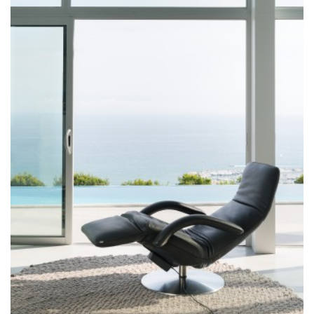
BIBLIOTHÈQUE
TABLE BASSE
FAUTEUILS
CANAPÉS
SALLES À MANGER
CHAISES
TABLES
BAHUT
LITERIE
CONVERTIBLE
MATELAS
LITS RELEVABLES
CADRES DE LIT