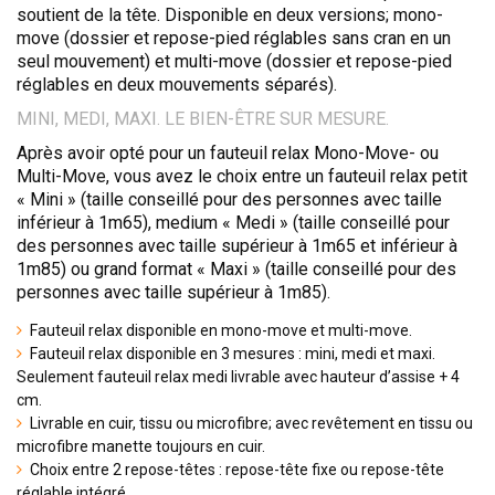
soutient de la tête. Disponible en deux versions; mono-
move (dossier et repose-pied réglables sans cran en un
seul mouvement) et multi-move (dossier et repose-pied
réglables en deux mouvements séparés).
MINI, MEDI, MAXI. LE BIEN-ÊTRE SUR MESURE.
Après avoir opté pour un fauteuil relax Mono-Move- ou
Multi-Move, vous avez le choix entre un fauteuil relax petit
« Mini » (taille conseillé pour des personnes avec taille
inférieur à 1m65), medium « Medi » (taille conseillé pour
des personnes avec taille supérieur à 1m65 et inférieur à
1m85) ou grand format « Maxi » (taille conseillé pour des
personnes avec taille supérieur à 1m85).
Fauteuil relax disponible en mono-move et multi-move.
Fauteuil relax disponible en 3 mesures : mini, medi et maxi.
Seulement fauteuil relax medi livrable avec hauteur d’assise + 4
cm.
Livrable en cuir, tissu ou microfibre; avec revêtement en tissu ou
microfibre manette toujours en cuir.
Choix entre 2 repose-têtes : repose-tête fixe ou repose-tête
réglable intégré.