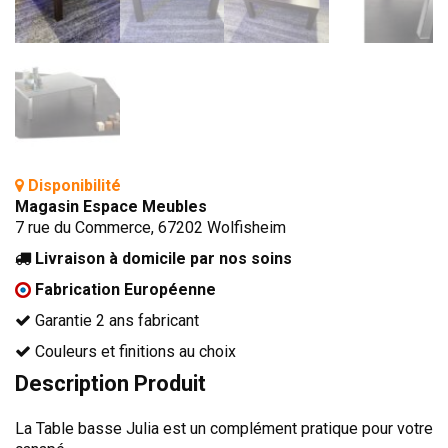
TÊTES DE LITS
LITS FIXES
MEUBLES DE COMPLÉMENT
TAPIS
MIROIRS
Disponibilité
PETITS MEUBLES
Magasin Espace Meubles
AMÉNAGEMENTS SUR MESURE
7 rue du Commerce, 67202 Wolfisheim
AGENCEMENTS INTÉRIEURS
Livraison à domicile par nos soins
DESIGN
Fabrication Européenne
CONTEMPORAIN
Garantie 2 ans fabricant
AUTHENTIQUE
Couleurs et finitions au choix
Description Produit
CHAMBRES COMPLÈTES
La Table basse Julia est un complément pratique pour votre