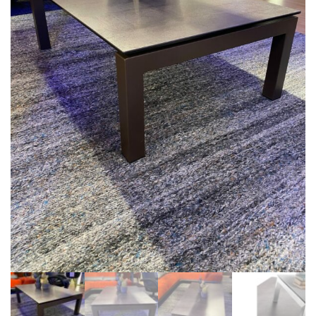
BIBLIOTHÈQUE
TABLE BASSE
FAUTEUILS
CANAPÉS
SALLES À MANGER
CHAISES
TABLES
BAHUT
LITERIE
CONVERTIBLE
MATELAS
LITS RELEVABLES
CADRES DE LIT