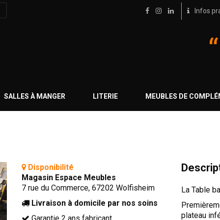
Infos pr
SALLES À MANGER
LITERIE
MEUBLES DE COMPL
Descrip
Disponibilité
Magasin Espace Meubles
7 rue du Commerce, 67202 Wolfisheim
La Table b
Livraison à domicile par nos soins
Premièremen
plateau infé
Garantie 2 ans fabricant